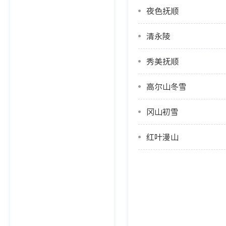
夜色抚顺
清永陵
秀美抚顺
高尔山冬雪
冈山初雪
红叶漫山